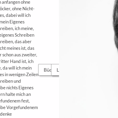
n anfangen ohne
cker, ohne Nicht-
s, dabei will ich
mein Eigenes
reiben, ich meine,
eigenes Schreiben
reiben, das aber
cht meines ist, das
 schon aus zweiter,
itter Hand ist, ich
 da will ich mein
Bücher...
Leseproben...
es in wenigen Zeilen
reiben und
ibe nichts Eigenes
rn halte mich an
fundenem fest,
ibe Vorgefundenem
 denke