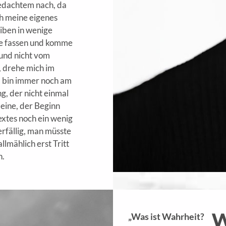
dachtem nach, da
ich meine eigenes
iben in wenige
 fassen und komme
 und nicht vom
, drehe mich im
, bin immer noch am
g, der nicht einmal
eine, der Beginn
extes noch ein wenig
rfällig, man müsste
llmählich erst Tritt
n.
W
„Was ist Wahrheit?