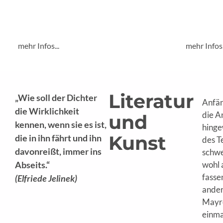
27.7., 18.00 Uhr, Wein.Literarium,
25.6., 19.00
Weingut Rohrer
Schmiede,
mehr Infos...
mehr Infos.
Literatur
„Wie soll der Dichter
Anfän
die Wirklichkeit
die A
und
kennen, wenn sie es ist,
hinge
Kunst
die in ihn fährt und ihn
des T
davonreißt, immer ins
schwe
Abseits.“
wohl a
fasse
(Elfriede Jelinek)
ander
Mayrö
einma