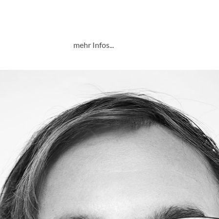
 zu trauen“,
17.6., 19.30, W:Ortfinale, Villa
Schindler, Telfs
mehr Infos...