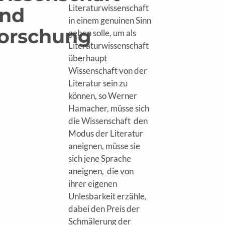
Literaturwissenschaft
nd
in einem genuinen Sinn
orschung
geben solle, um als
Literaturwissenschaft
überhaupt
Wissenschaft von der
Literatur sein zu
können, so Werner
Hamacher, müsse sich
die Wissenschaft den
Modus der Literatur
aneignen, müsse sie
sich jene Sprache
aneignen, die von
ihrer eigenen
Unlesbarkeit erzähle,
dabei den Preis der
Schmälerung der