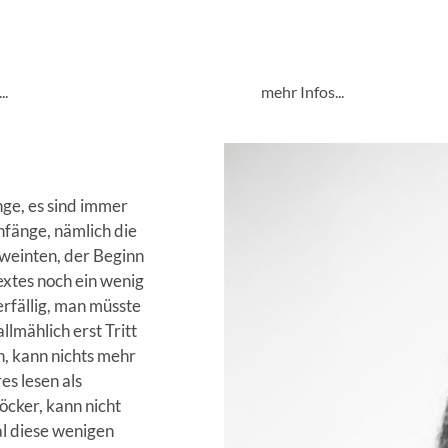
 Uhr, Dicht-Fest, Alte
sagen, ist uns nicht mehr
 Wien
Dinzlschloß, Villach
..
mehr Infos...
ge, es sind immer
nfänge, nämlich die
weinten, der Beginn
extes noch ein wenig
rfällig, man müsste
llmählich erst Tritt
n, kann nichts mehr
es lesen als
cker, kann nicht
l diese wenigen