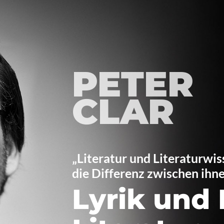
PETER
CLAR
„Literatur und Literaturwis
die Differenz zwischen ihne
Lyrik und