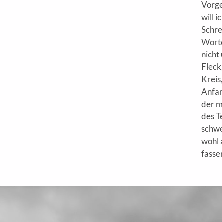
Vorge
will 
Schre
Worte
nicht
Fleck
Kreis
Anfan
der m
des T
schwe
wohl a
fasse