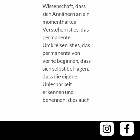
Wissenschaft, dass
sich Annähern an ein
momenthaftes
Verstehen ist es, das
permanente
Umkreisen ist es, das
permanente von
RAM
vorne beginnen, dass
sich selbst befragen,
dass die eigene
Unlesbarkeit
erkennen und
benennen ist es auch.