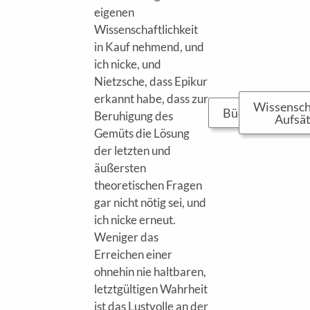
eigenen
Wissenschaftlichkeit
in Kauf nehmend, und
ich nicke, und
Nietzsche, dass Epikur
erkannt habe, dass zur
Wissensch
Bücher...
Beruhigung des
Aufsät
Gemüts die Lösung
der letzten und
äußersten
theoretischen Fragen
gar nicht nötig sei, und
ich nicke erneut.
Weniger das
Erreichen einer
ohnehin nie haltbaren,
letztgültigen Wahrheit
ist das Lustvolle an der