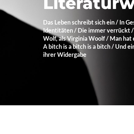
Literatur
Das Leben schreibt sich ein / In Ge
Identitäten / Die immer verrückt 
Wolf, als Virginia Woolf / Man hat
A bitch is a bitch is a bitch / Und 
ihrer Widergabe
18.6., 19.00 Uhr, „Sobald 