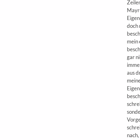
Zeile
Mayrö
Eigene
doch 
besch
mein 
besch
gar ni
immer
aus dr
meine,
Eigen
besch
schre
sonde
Vorge
schre
nach,