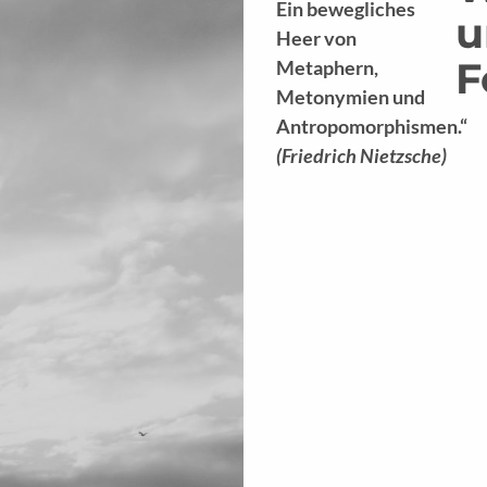
Ein bewegliches
u
Heer von
F
Metaphern,
Metonymien und
Antropomorphismen.“
(Friedrich Nietzsche)